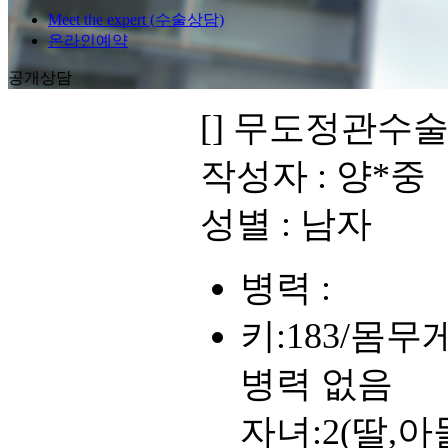
Meet the expert (수술상담)
온라인예약
공개상담
[]
무도정관수술
작성자 :
양*중
성별 :
남자
병력 :
키:183/몸무
병력 없음
자녀:2(딸,아