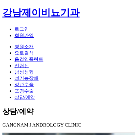
강남제이비뇨기과
로그인
회원가입
병원소개
요로결석
음경임플란트
전립선
남성성형
성기능장애
정관수술
포경수술
상담/예약
상담/예약
GANGNAM J ANDROLOGY CLINIC