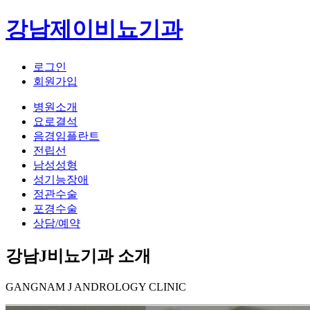
강남제이비뇨기과
로그인
회원가입
병원소개
요로결석
음경임플란트
전립선
남성성형
성기능장애
정관수술
포경수술
상담/예약
강남J비뇨기과 소개
GANGNAM J ANDROLOGY CLINIC