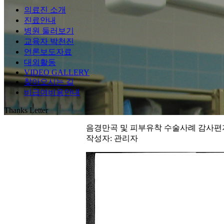
의료진 소개
진료안내
병원 둘러보기
교육자 박천진
언론보도자료
대외활동
VIDEO GALLERY
찾아오시는 길
비급여비용안내
Thanks Letter
음경만곡 및 피부유착 수술사례 감사편
작성자:
관리자