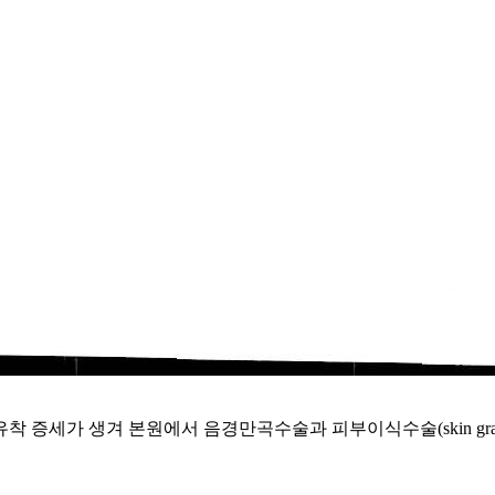
 증세가 생겨 본원에서 음경만곡수술과 피부이식수술(skin gra