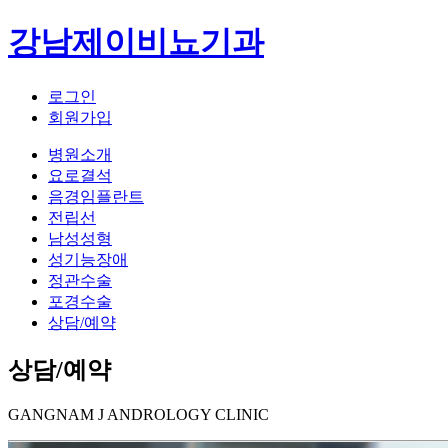
강남제이비뇨기과
로그인
회원가입
병원소개
요로결석
음경임플란트
전립선
남성성형
성기능장애
정관수술
포경수술
상담/예약
상담/예약
GANGNAM J ANDROLOGY CLINIC