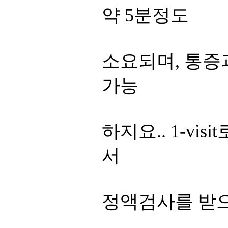
약 5분정도
소요되며, 통증
가능
하지요.. 1-v
서
정액검사를 받으