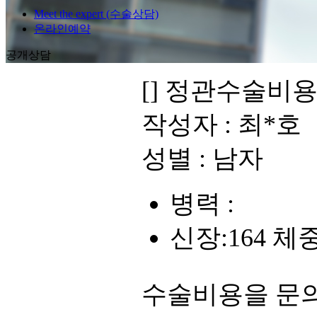
Meet the expert (수술상담)
온라인예약
공개상담
[]
정관수술비용
작성자 :
최*호
성별 :
남자
병력 :
신장:164 체
수술비용을 문