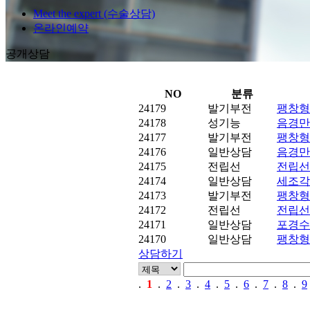
Meet the expert (수술상담)
온라인예약
공개상담
NO
분류
24179
발기부전
팽창형
24178
성기능
음경만
24177
발기부전
팽창형
24176
일반상담
음경만
24175
전립선
전립선
24174
일반상담
세조각
24173
발기부전
팽창형
24172
전립선
전립선
24171
일반상담
포경수
24170
일반상담
팽창형
상담하기
.
1
.
2
.
3
.
4
.
5
.
6
.
7
.
8
.
9