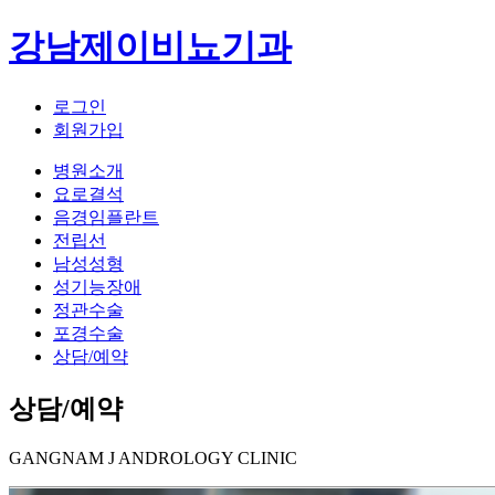
강남제이비뇨기과
로그인
회원가입
병원소개
요로결석
음경임플란트
전립선
남성성형
성기능장애
정관수술
포경수술
상담/예약
상담/예약
GANGNAM J ANDROLOGY CLINIC