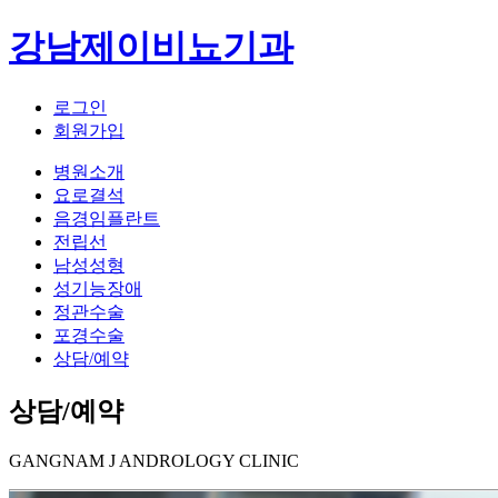
강남제이비뇨기과
로그인
회원가입
병원소개
요로결석
음경임플란트
전립선
남성성형
성기능장애
정관수술
포경수술
상담/예약
상담/예약
GANGNAM J ANDROLOGY CLINIC